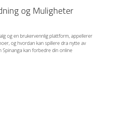
dning og Muligheter
alg og en brukervennlig plattform, appellerer
noer, og hvordan kan spillere dra nytte av
an Spinanga kan forbedre din online