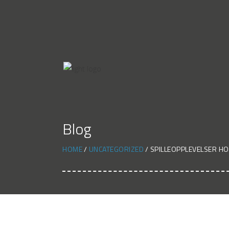
Blog
HOME
UNCATEGORIZED
SPILLEOPPLEVELSER HO