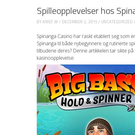
Spilleopplevelser hos Spi
BY
ARIEF W
DECEMBER 2, 2015
UNCATEGORIZED
Spinanga Casino har raskt etablert seg som en 
Spinanga til både nybegynnere og rutinerte spil
tilbudene deres? Denne artikkelen tar sikte p
kasinoopplevelse.