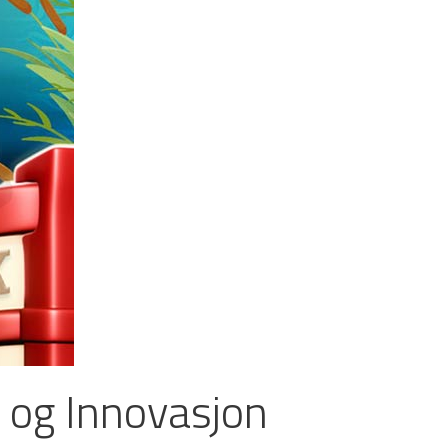
g og Innovasjon