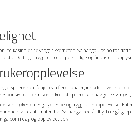
elighet
online kasino er selvsagt sikkerheten. Spinanga Casino tar dette
s data. Dette gir trygghet for at personlige og finansielle opplys
rukeropplevelse
 Spillere kan få hjelp via flere kanaler, inkludert live chat, e-p
esponsiv plattform som sikrer at spillere kan navigere sømløst, 
 som søker en engasjerende og trygg kasinoopplevelse. Enten du 
spennende spilleautomater, har Spinanga noe å tilby. Ikke gå glip
anga com
i dag og opplev det selv!