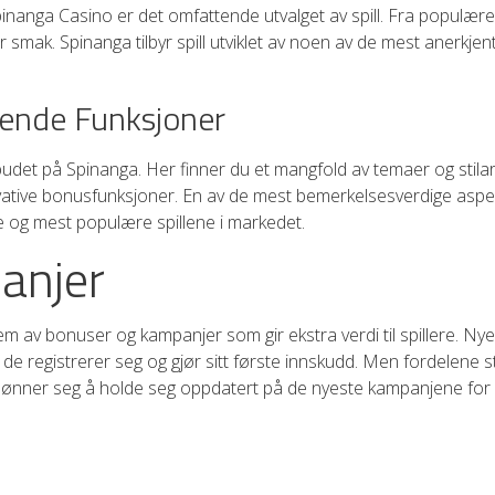
inanga Casino er det omfattende utvalget av spill. Fra populære 
r smak. Spinanga tilbyr spill utviklet av noen av de mest anerkjen
nende Funksjoner
ilbudet på Spinanga. Her finner du et mangfold av temaer og stilar
ative bonusfunksjoner. En av de mest bemerkelsesverdige aspek
te og mest populære spillene i markedet.
anjer
m av bonuser og kampanjer som gir ekstra verdi til spillere. N
r de registrerer seg og gjør sitt første innskudd. Men fordelene s
lønner seg å holde seg oppdatert på de nyeste kampanjene for å