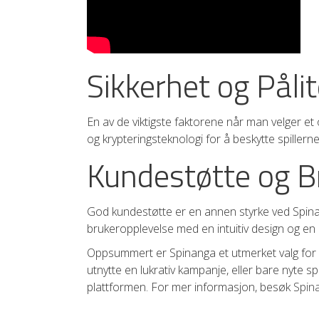
Sikkerhet og Pålit
En av de viktigste faktorene når man velger et 
og krypteringsteknologi for å beskytte spillerne
Kundestøtte og B
God kundestøtte er en annen styrke ved Spinanga.
brukeropplevelse med en intuitiv design og en r
Oppsummert er Spinanga et utmerket valg for de
utnytte en lukrativ kampanje, eller bare nyte 
plattformen. For mer informasjon, besøk
Spin