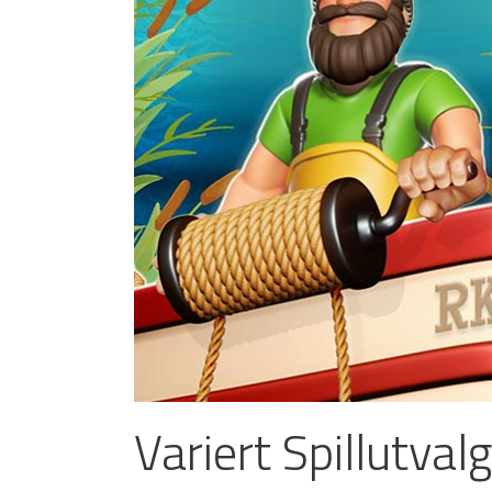
Variert Spillutval