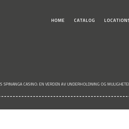
HOME
CATALOG
LOCATION
S SPINANGA CASINO: EN VERDEN AV UNDERHOLDNING OG MULIGHETE